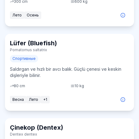
300
cm
600
kg
Лето
Осень
Lüfer (Bluefish)
Средне
Pomatomus saltatrix
Спортивные
Saldırgan ve hızlı bir avcı balık. Güçlü çenesi ve keskin
dişleriyle bilinir.
80
cm
10
kg
Весна
Лето
+
1
Çinekop (Dentex)
Сложно
Dentex dentex