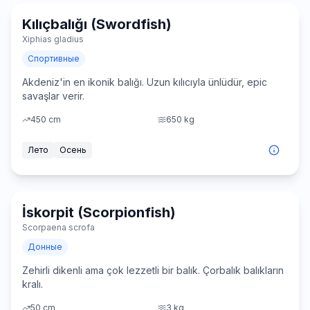
Kılıçbalığı (Swordfish)
Очень сложно
Xiphias gladius
Спортивные
Akdeniz'in en ikonik balığı. Uzun kılıcıyla ünlüdür, epic
savaşlar verir.
450
cm
650
kg
Лето
Осень
İskorpit (Scorpionfish)
Средне
Scorpaena scrofa
Донные
Zehirli dikenli ama çok lezzetli bir balık. Çorbalık balıkların
kralı.
50
cm
3
kg