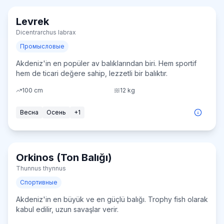
Levrek
Средне
Dicentrarchus labrax
Промысловые
Akdeniz'in en popüler av balıklarından biri. Hem sportif
hem de ticari değere sahip, lezzetli bir balıktır.
100
cm
12
kg
Весна
Осень
+
1
Orkinos (Ton Balığı)
Очень сложно
Thunnus thynnus
Спортивные
Akdeniz'in en büyük ve en güçlü balığı. Trophy fish olarak
kabul edilir, uzun savaşlar verir.