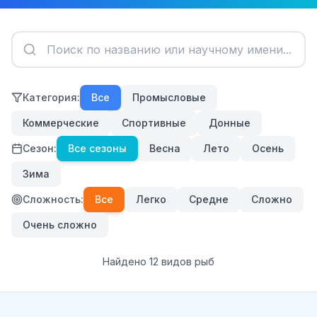
Категория:
Все
Промысловые
Коммерческие
Спортивные
Донные
Сезон:
Все сезоны
Весна
Лето
Осень
Зима
Сложность:
Все
Легко
Средне
Сложно
Очень сложно
Найдено
12
видов рыб