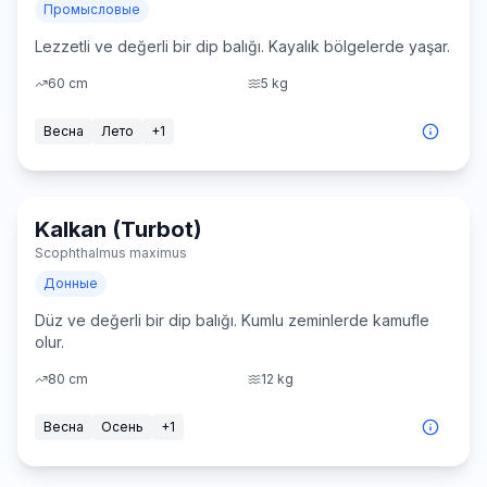
Промысловые
Lezzetli ve değerli bir dip balığı. Kayalık bölgelerde yaşar.
60
cm
5
kg
Весна
Лето
+
1
Kalkan (Turbot)
Средне
Scophthalmus maximus
Донные
Düz ve değerli bir dip balığı. Kumlu zeminlerde kamufle
olur.
80
cm
12
kg
Весна
Осень
+
1