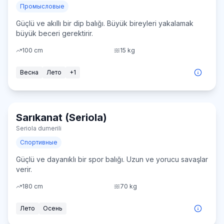
Промысловые
Güçlü ve akıllı bir dip balığı. Büyük bireyleri yakalamak
büyük beceri gerektirir.
100
cm
15
kg
Весна
Лето
+
1
Sarıkanat (Seriola)
⚠️ Сезонный запрет
Сложно
Seriola dumerili
Спортивные
Güçlü ve dayanıklı bir spor balığı. Uzun ve yorucu savaşlar
verir.
180
cm
70
kg
Лето
Осень