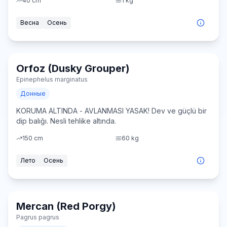
40
cm
1
kg
Весна
Осень
⚠️
Orfoz (Dusky Grouper)
Очень сложно
Epinephelus marginatus
ПОД ЗАЩИТОЙ
Донные
ЛОВЛЯ ЗАПРЕЩЕНА
KORUMA ALTINDA - AVLANMASI YASAK! Dev ve güçlü bir
dip balığı. Nesli tehlike altında.
150
cm
60
kg
Лето
Осень
Mercan (Red Porgy)
Средне
Pagrus pagrus