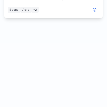
Весна
Лето
+
2