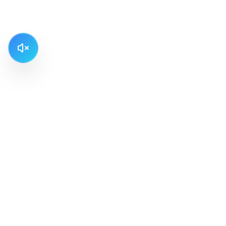
Быстры
Главная
Туры
Мы организуем профессиональные
О нас
рыболовные туры в Средиземноморье
Галерея
уже 35 лет. Выбирайте нас для
безопасных, комфортных и