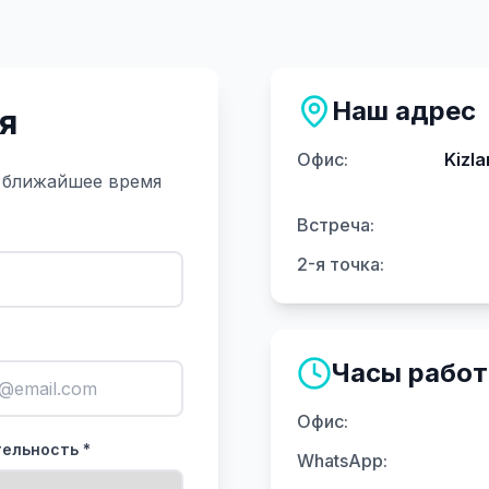
Наш адрес
я
Офис
:
Kizla
в ближайшее время
Встреча
:
2-я точка
:
Часы рабо
Офис
:
ельность *
WhatsApp
: