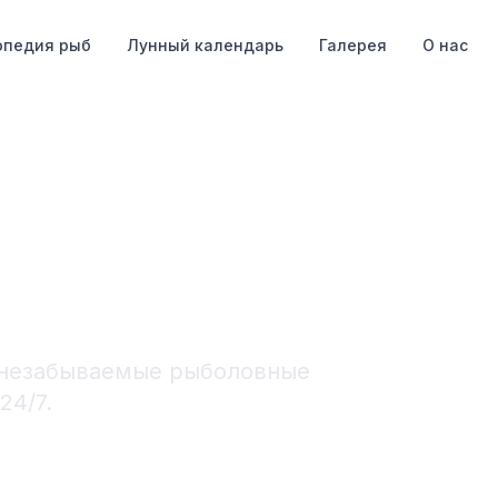
опедия рыб
Лунный календарь
Галерея
О нас
 нами
 незабываемые рыболовные
24/7.