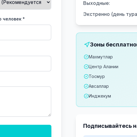
Выходные
:
Экстренно (день тура
 человек *
Зоны бесплатно
Махмутлар
Центр Алании
Тосмур
Авсаллар
Инджекум
Подписывайтесь н