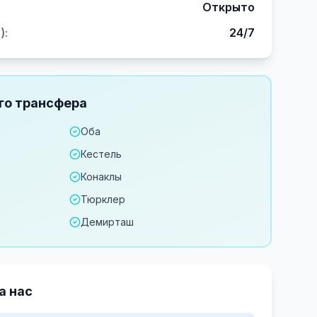
Открыто
)
:
24/7
го трансфера
Оба
Кестель
Конаклы
Тюрклер
Демирташ
а нас